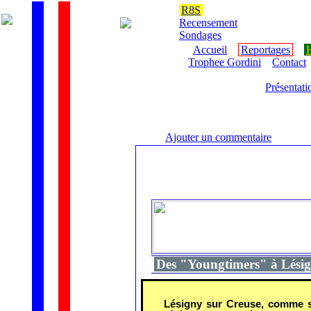
R8S
Recensement
Sondages
Accueil
Reportages
H
Trophee Gordini
Contact
Présentati
Ajouter un commentaire
Des "Youngtimers" à Lésig
Lésigny sur Creuse, comme so