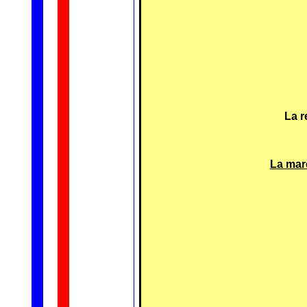
La r
La mar