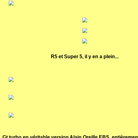
R5 et Super 5, il y en a plein...
Gt turbo en véritable version Alain Oreille EBS, entièrement