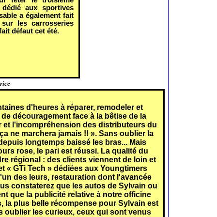
 dédié aux sportives
sable a également fait
 sur les carrosseries
ait défaut cet été.
rice
ntaines d'heures à réparer, remodeler et
de découragement face à la bêtise de la
ur et l'incompréhension des distributeurs du
 ça ne marchera jamais !! ». Sans oublier la
 depuis longtemps baissé les bras... Mais
urs rose, le pari est réussi. La qualité du
 régional : des clients viennent de loin et
 et « GTi Tech » dédiées aux Youngtimers
d'un des leurs, restauration dont l'avancée
vous constaterez que les autos de Sylvain ou
 que la publicité relative à notre officine
s, la plus belle récompense pour Sylvain est
 oublier les curieux, ceux qui sont venus