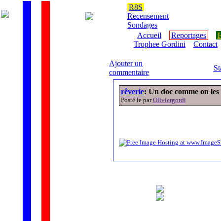
R8S
Recensement
Sondages
Accueil
Reportages
H
Trophee Gordini
Contact
Ajouter un
St
commentaire
rêverie
: Un doc comme on les 
Posté le par
Oliviergordi