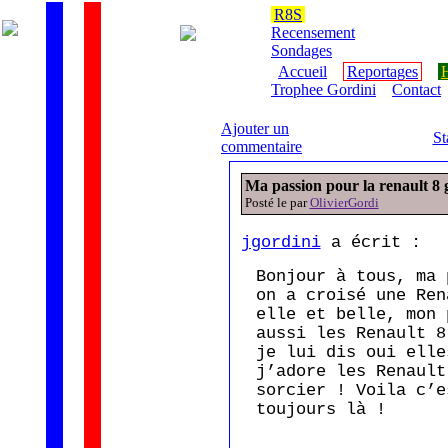
R8S
Recensement
Sondages
Accueil
Reportages
H
Trophee Gordini
Contact
Ajouter un
St
commentaire
Ma passion pour la renault 8 g
Posté le par
OlivierGordi
jgordini
a écrit :
Bonjour à tous, ma 
on a croisé une Ren
elle et belle, mon 
aussi les Renault 8
je lui dis oui elle
j’adore les Renault
sorcier ! Voila c’e
toujours là !