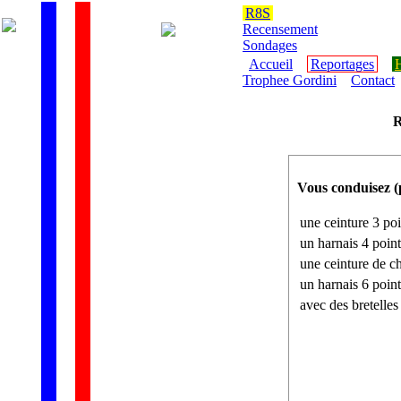
R8S
Recensement
Sondages
Accueil
Reportages
H
Trophee Gordini
Contact
R
Vous conduisez (p
une ceinture 3 poi
un harnais 4 point
une ceinture de ch
un harnais 6 point
avec des bretelles