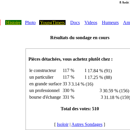
8 Août
Histoire
Photo
YoungTimers
Docs
Videos
Humeurs
Ami
Résultats du sondage en cours
Pièces détachées, vous achetez plutôt chez :
le constructeur
17.84 % (91)
un particulier
17.25 % (88)
en grande surface
3.14 % (16)
un professionnel
30.59 % (156)
bourse d'échange
31.18 % (159
Total des votes: 510
[
Isoloir
|
Autres Sondages
]