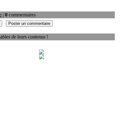
e
|
0
commentaires
ables de leurs contenus !