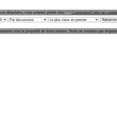
ces détachées, vous achetez plutôt chez :" |
Connexion/Créer un compt
taires sont la propriété de leurs auteurs. Nous ne sommes pas respons