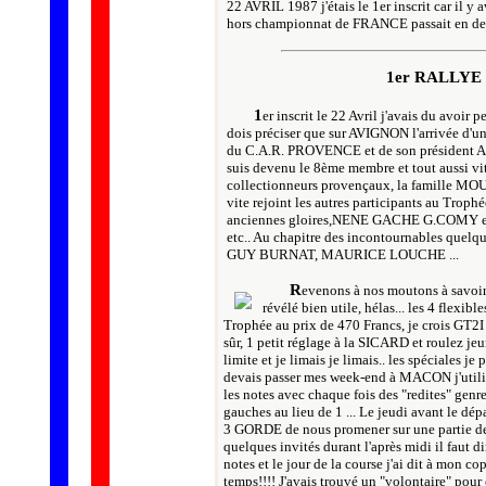
22 AVRIL 1987 j'étais le 1er inscrit car il y
hors championnat de FRANCE passait en de
1er RALLYE 
1
er inscrit le 22 Avril j'avais du avoir 
dois préciser que sur AVIGNON l'arrivée d'u
du C.A.R. PROVENCE et de son président AL
suis devenu le 8ème membre et tout aussi vite
collectionneurs provençaux, la famille M
vite rejoint les autres participants au Troph
anciennes gloires,NENE GACHE G.COMY et 
etc.. Au chapitre des incontournables quelque
GUY BURNAT, MAURICE LOUCHE ...
R
evenons à nos moutons à savoir
révélé bien utile, hélas... les 4 flexib
Trophée au prix de 470 Francs, je crois GT
sûr, 1 petit réglage à la SICARD et roulez jeu
limite et je limais je limais.. les spéciales je
devais passer mes week-end à MACON j'utilisai
les notes avec chaque fois des "redites" genr
gauches au lieu de 1 ... Le jeudi avant l
3 GORDE de nous promener sur une partie de s
quelques invités durant l'après midi il faut d
notes et le jour de la course j'ai dit à mon co
temps!!!! J'avais trouvé un "volontaire" pou