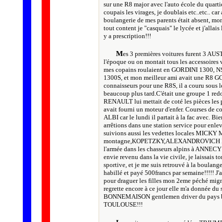
sur une R8 major avec l'auto école du quartie
coupais les virages, je doublais etc..etc.. ca
boulangerie de mes parents était absent, mon 
tout content je "casquais" le lycée et j'allais l
y a prescription!!!
M
es 3 premières voitures furent 3 AU
l'époque ou on montait tous les accesso
mes copains roulaient en GORDINI 1300, 
1300S, et mon meilleur ami avait une R8 GO
connaisseurs pour une R8S, il a couru sous 
beaucoup plus tard.C'était une groupe 1 redou
RENAULT lui mettait de coté les pièces les p
avait fourni un moteur d'enfer. Courses de
ALBI car le lundi il partait à la fac avec. Bi
arrêtions dans une station service pour enlev
suivions aussi les vedettes locales MIC
montagne,KOPETZKY,ALEXANDROVICH BM 2002
l'armée dans les chasseurs alpins à ANNECY 
envie revenu dans la vie civile, je laissais t
sportive, et je me suis retrouvé à la boulange
habillé et payé 500francs par semaine!!!!!
pour draguer les filles mon 2eme péché migno
regrette encore à ce jour elle m'a donnée du 
BONNEMAISON gentlemen driver du pays basqu
TOULOUSE!!!