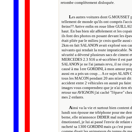
retombe complètement disloquée.
L
es autres voitures dont G.MOUSSET pas
tellement de monde qu'ils ont compris l'accid
freins!!! Arrive enfin en roue libre GUILLAU
haut. En bas bien sûr affolement et les copai
ils font des photos en posant devant les épa
était pliée par le milieu je crois quelle aus
2km en fait SALANON avait explosé son carter 
suivants qui rendait la route impraticable. N
sécurité a déversé plusieurs sacs de ciment
MERCEDES 2.3 S16 a ré-accélérer il est parti 
SALANON je ne l'ai jamais revu, il ne s'est 
causé à ma 1ere GORDINI, à mon amour propre
aussi en a pris un coup.... A ce sujet ALAIN G
tous les MACON pendant 20 ans m'avait dit o
accident entre 2 véhicules on aurait pu faire 
images vous comprendrez que je n'ai rien réc
retour sur AVIGNON j'ai caché "l'épave" c
mes 2 enfants.
A
insi va la vie et surtout bien content 
lundi son épouse me téléphone pour me dema
berne, elle m'annonce DIDIER mal nulle part 
émotionnel, je lui ai passé l'envie de refair
racheté sa 1300 GORDINI mais ça c'est pour d
comme disait les animateurs du temps de ma 