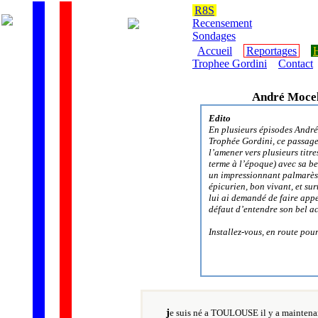
R8S
Recensement
Sondages
Accueil
Reportages
H
Trophee Gordini
Contact
André Mocel
Edito
En plusieurs épisodes André
Trophée Gordini, ce passage 
l’amener vers plusieurs tit
terme à l’époque) avec sa be
un impressionnant palmarès 
épicurien, bon vivant, et sur
lui ai demandé de faire appe
défaut d’entendre son bel a
Installez-vous, en route pou
j
e suis né a TOULOUSE il y a maintenan