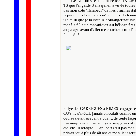
L
es voitures se sont succédées,TRI
TS que j'ai gardé 8 ans qui en a vu de toute
pas mon coté "flambeur" de mes origines it
l'époque les 1ers radars m'avaient valu 6 mo
il a fallu que je m'installe boulanger pât
modèle 69 d'un mécanicien sur hélicoptères 
au garage avant d'aller me coucher sentir l'o
40 ans!!!!
rallye des GARRIGUES à NIMES, engagés en
GUY ne s'arrêtait jamais et roulait comme un 
course c'était souvent à vue..... de toute faç
mécanique tant que le voyant rouge ne s'all
etc..etc.. il attaque!! Copi ce n'était pas mon
pris au jeu à plus de 40 ans et me suis ins