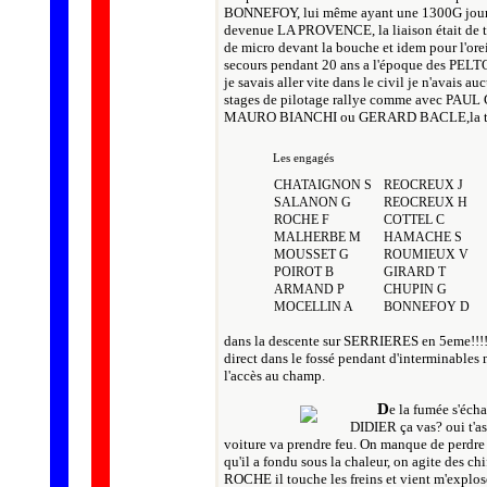
BONNEFOY, lui même ayant une 1300G jour
devenue LA PROVENCE, la liaison était de t
de micro devant la bouche et idem pour l'oreil
secours pendant 20 ans a l'époque des PELTO
je savais aller vite dans le civil je n'avais au
stages de pilotage rallye comme avec PAUL 
MAURO BIANCHI ou GERARD BACLE,la techni
Les engagés
CHATAIGNON S
REOCREUX J
SALANON G
REOCREUX H
ROCHE F
COTTEL C
MALHERBE M
HAMACHE S
MOUSSET G
ROUMIEUX V
POIROT B
GIRARD T
ARMAND P
CHUPIN G
MOCELLIN A
BONNEFOY D
dans la descente sur SERRIERES en 5eme!!!! un
direct dans le fossé pendant d'interminables 
l'accès au champ.
D
e la fumée s'éch
DIDIER ça vas? oui t'as 
voiture va prendre feu. On manque de perdre 
qu'il a fondu sous la chaleur, on agite des c
ROCHE il touche les freins et vient m'explos