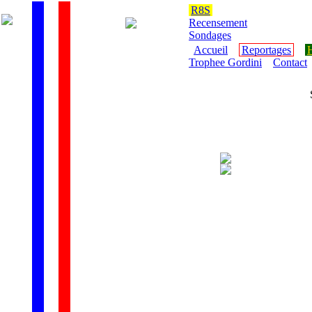
R8S
Recensement
Sondages
Accueil
Reportages
H
Trophee Gordini
Contact