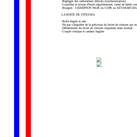
-Réglages des carburateurs délicats (synchronisation)
-Contrôler le niveau d'huile régulièrement, carter de faible con
-Bougies : CHAMPION N62R ou C59R ou SEV-MARCH
LA BOITE DE VITESSES
-Boîte fragile et rare
-Ne pas s'inquiéter de la précision du levier de vitesses qui es
-Débattement du levier de vitesses important mais normal
-Couple conique et cardans fragiles