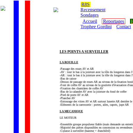
R8S
Recensement
Sondages
Accueil
Reportages
H
Trophee Gordini
Contact
LES POINTS A SURVEILLER
LA ROUILLE
-Passage des roues AV et AR
-AV : tout le bas à la jointure avec la tôle du longeron dans l'
-AR : tout le bas à la jointure avec la tôle du longeron dans l'
-Bas de caisse
-Dessus de passage de roues AR au niveau de la fixation boulo
-Font de coffre AV au niveau de la goulotte d'évacuation d'eau 
-Fixation des charniàres de coffre AV
-Bas de la calandre AV avec la jointure du fond de coffre
-Pied de porte AV et AR
-Plancher AV
-Entourage des vitres AV et AR surtout lunette AR derrière le 
-Eléments de la carrosserie : portes, ailes, capots, jupe AR
LA MECANIQUE
LE MOTEUR
-Ensemble groupe propulseur fiable (mais demande un entreti
-Majorité des pièces disponibles en concession ou revendeurs 
-Culasse à surveiller (hauteur + étanchéité)