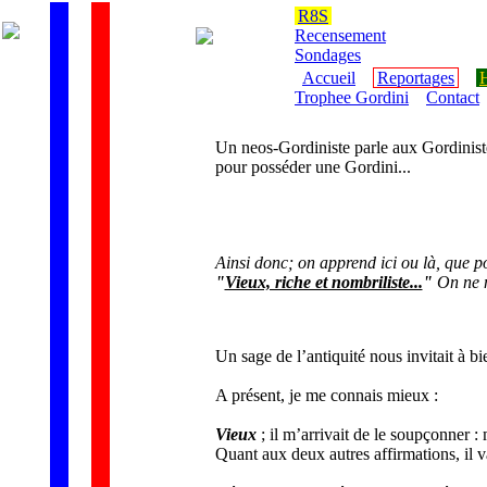
R8S
Recensement
Sondages
Accueil
Reportages
H
Trophee Gordini
Contact
Un neos-Gordiniste parle aux Gordinist
pour posséder une Gordini...
Ainsi donc; on apprend ici ou là, que po
"
Vieux, riche et nombriliste...
"
On ne no
Un sage de l’antiquité nous invitait à bi
A présent, je me connais mieux :
Vieux
; il m’arrivait de le soupçonner : 
Quant aux deux autres affirmations, il va