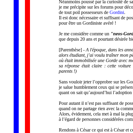
Néanmoins poussé par la curiosité de sav
je me précipite sur les forums pour déco
de tout poil possesseurs de
Gordini
.
Il est donc nécessaire et suffisant de p
pour être un Gordiniste avéré !
Je me considère comme un
"neos-Gord
que depuis 20 ans et pourtant désirée b
[Parenthèse]
- A l'époque, dans les ann
alors étudiant, j’ai voulu traîner mon p
où était immobilisée une Gorde avec m
sa réponse était claire : cette voiture
parents !)
Sans vouloir jeter l’opprobre sur les Gor
je salue humblement ceux qui se prése
quant on sait qu’aujourd’hui l’adoption 
Pour autant il n’est pas suffisant de po
quand on ne partage rien avec la comm
Alors, évidement, cela met à mal la plu
à l’égard de personnes considérées com
Rendons à César ce qui est à César et c