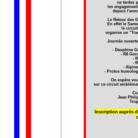
ne tardez p
les engagements
depuis l'ann
Le Retour des G
En effet le Sam
le circu
organise un "Tra
Journée ouverte
- Dauphine Go
- R8 Gord
- 
- 
- Alpine
- Protos homolog
On espère vou
sur ce circuit embléma
Co
Jean Phi
Trop
Inscription auprès du
-------