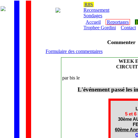
R8S
Recensement
Sondages
Accueil
Reportages
H
Trophee Gordini
Contact
Commenter
Formulaire des commentaires
WEEK E
CIRCUIT
par bis le
L'événement passé les i
5 et 6
30ème 
F
60ème Anni