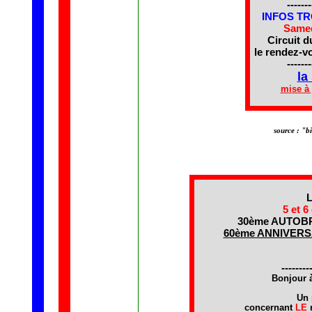
-------
INFOS T
Samed
Circuit 
le rendez-v
-------
la
mise à 
source : "b
5 et 6
30ème AUTOB
60ème ANNIVERS
--------
Bonjour à
Un 
concernant
LE
r