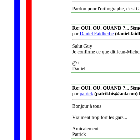
Pardon pour l'orthographe, c'
Re: QUI, OU, QUAND ?... 5èm
par
Daniel Faidherbe
(daniel.fa
Salut Guy
Je confirme ce que dit Jean-Mic
@+
Daniel
Re: QUI, OU, QUAND ?... 5èm
par
patrick
(patrikbis@aol.com)
l
Bonjour à tous
Vraiment trop fort les gars...
Amicalement
Patrick