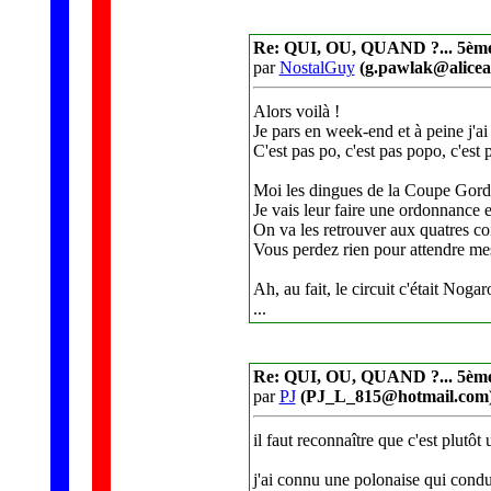
Re: QUI, OU, QUAND ?... 5èm
par
NostalGuy
(g.pawlak@alicead
Alors voilà !
Je pars en week-end et à peine j'ai
C'est pas po, c'est pas popo, c'est 
Moi les dingues de la Coupe Gordini
Je vais leur faire une ordonnance e
On va les retrouver aux quatres co
Vous perdez rien pour attendre mes 
Ah, au fait, le circuit c'était Noga
...
Re: QUI, OU, QUAND ?... 5èm
par
PJ
(PJ_L_815@hotmail.com
il faut reconnaître que c'est plut
j'ai connu une polonaise qui condui