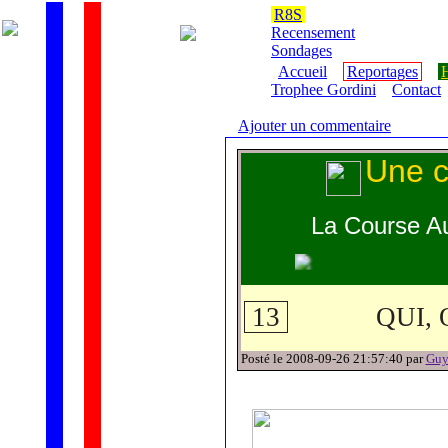
R8S
Recensement
Sondages
Accueil
Reportages
H
Trophee Gordini
Contact
Ajouter un commentaire
Une c
La Course Au
13
QUI, 
Posté le 2008-09-26 21:57:40 par
Gu