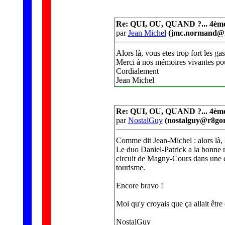
Re: QUI, OU, QUAND ?... 4èm
par
Jean Michel
(jmc.normand@f
Alors là, vous etes trop fort les 
Merci à nos mémoires vivantes po
Cordialement
Jean Michel
Re: QUI, OU, QUAND ?... 4èm
par
NostalGuy
(nostalguy@r8gor
Comme dit Jean-Michel : alors là, l
Le duo Daniel-Patrick a la bonne ré
circuit de Magny-Cours dans une 
tourisme.
Encore bravo !
Moi qu'y croyais que ça allait être di
NostalGuy