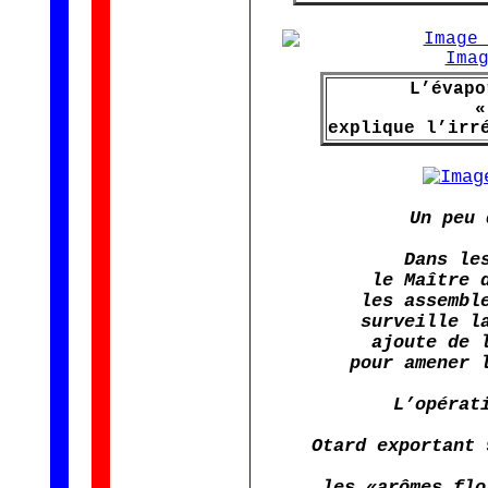
L’évapo
«
explique l’irr
Un peu 
Dans le
le Maître 
les assembl
surveille l
ajoute de 
pour amener 
L’opérat
Otard exportant 
les «arômes flo