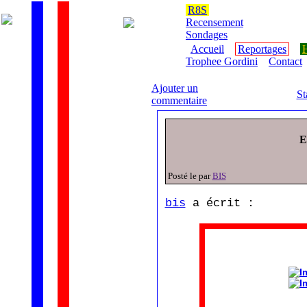
R8S
Recensement
Sondages
Accueil
Reportages
H
Trophee Gordini
Contact
Ajouter un
St
commentaire
E
Posté le par
BIS
bis
a écrit :