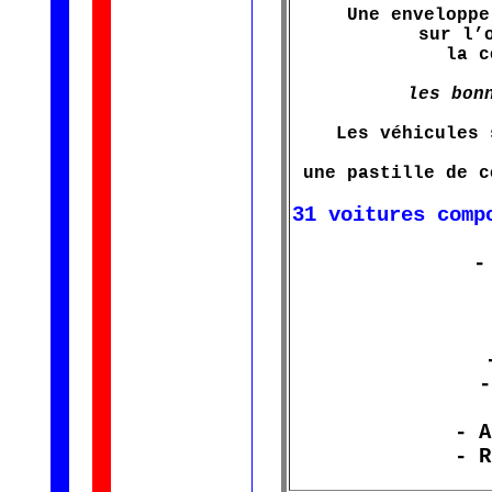
Une enveloppe
sur l’
la c
les bon
Les véhicules 
une pastille de c
31 voitures comp
-
-
- A
- R