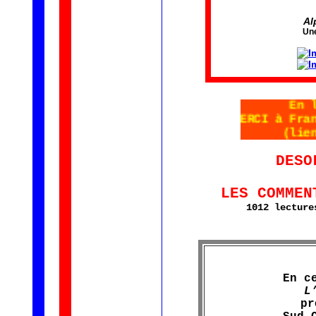
Al
Une
En
MERCI à Fr
(li
DESO
LES COMMEN
1012 lecture
En c
L
pr