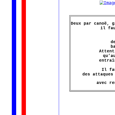
Deux par canoë, g
il fa
d
b
Attent
qu’a
entraî
Il fa
des attaques
avec re