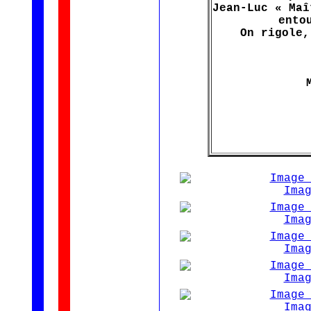
Jean-Luc « Maî
ento
On rigole,