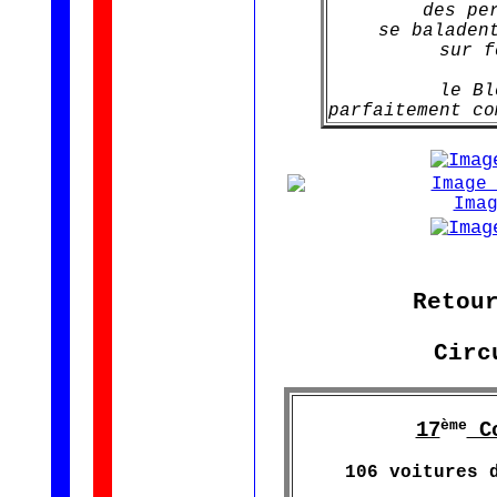
des pe
se baladen
sur f
le B
parfaitement co
Retou
Circ
ème
17
Co
106 voitures 