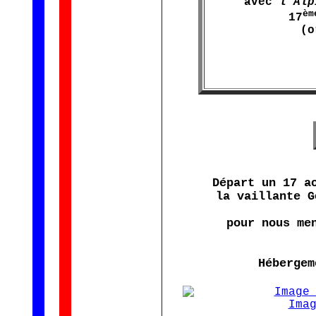
avec
l’Alp
èm
17
(o
Départ un 17 a
la vaillante G
pour nous me
Hébergem