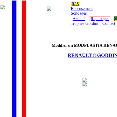
R8S
Recensement
Sondages
Accueil
Reportages
H
Trophee Gordini
Contact
Modifier un
MODPLASTIA
RENAU
RENAULT 8 GORDIN