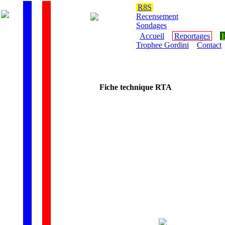
R8S
Recensement
Sondages
Accueil
Reportages
H
Trophee Gordini
Contact
Fiche technique RTA