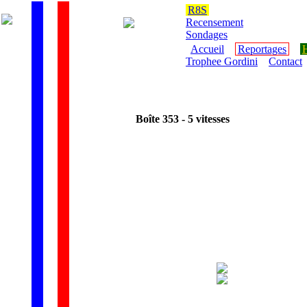
R8S
Recensement
Sondages
Accueil
Reportages
H
Trophee Gordini
Contact
Boîte 353
- 5 vitesses