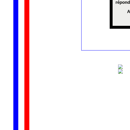
répondu
A