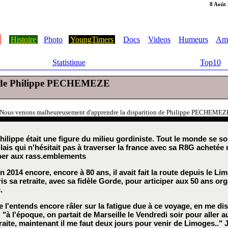
8 Août
Histoire
Photo
YoungTimers
Docs
Videos
Humeurs
Ami
Statistique
Top10
 de Philippe PECHEMEZE
Nous venons malheureusement d'apprendre la disparition de Philippe PECHEMEZE, 
hilippe était une figure du milieu gordiniste. Tout le monde se s
lais qui n'hésitait pas à traverser la france avec sa R8G achetée
iper aux rass.emblements
n 2014 encore, encore à 80 ans, il avait fait la route depuis le Lim
ris sa retraite, avec sa fidèle Gorde, pour articiper aux 50 ans or
.
e l'entends encore râler sur la fatigue due à ce voyage, en me di
 "à l'époque, on partait de Marseille le Vendredi soir pour aller 
raite, maintenant il me faut deux jours pour venir de Limoges.." J