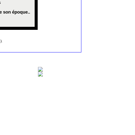
s
de son époque..
).