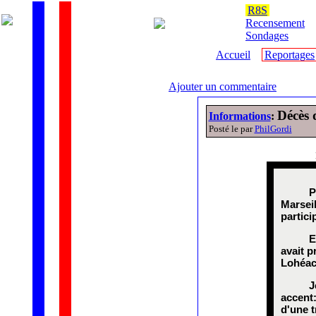
R8S
Recensement
Sondages
Accueil
Reportages
Ajouter un commentaire
Décès
Informations
:
Posté le par
PhilGordi
P
Marseil
partic
E
avait p
Lohéac
J
accent:
d'une t